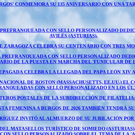
BURGOS' CONMEMORA SU 135 ANIVERSARIO CON UNA T
TA PREFRANQUEADA CON SELLO PERSONALIZADO DEDIC
AVILÉS (ASTURIAS).
 DE ZARAGOZA CELEBRA SU CENTENARIO CON TRES M
ETA PREFRANQUEADA CON SELLO PERSONALIZADO DEDI
RIO DE LA PUESTA EN MARCHA DEL 'FUNICULAR DE 
EPAGADA CELEBRA LA LLEGADA DEL PAPA LEÓN XIV A 
RNACIONAL DE BOSTON (MASSACHUSETTS, EE.UU.) EL 
RANQUEADAS CON SELLO PERSONALIZADO EN LOS ÚLT
EROS POSTALES DE LA SUBDIRECCIÓN DE FILATELIA
STA FEMENINA A BURGOS DE 2026 TAMBIÉN TENDRÁ S
ÍGUEZ INVITÓ AL ALMUERZO DE SU JUBILACIÓN POR
DEL MATASELLOS TURÍSTICO DE SOMIEDO (ASTURIAS),
ON SELLO PERSONALIZADO SOBRE EL TEMA DE LA '