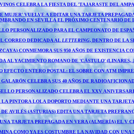
 VINOS CELEBRA LA FIESTA DEL 'TAJARASTE DEL AM
DE MUJER' VUELVE A EDITAR UNA TARJETA PREPAGA
EMBRANDO EN SEVILLA EL PRÓXIMO CENTENARIO DE L
O PERSONALIZADO PARA EL CAMPEONATO DE ESPAÑA 
EL CORREO DEDICADA AL
LETTERING
, DENTRO DE LA SE
IZCAYA) CONMEMORA SUS 950 AÑOS DE EXISTENCIA C
 AL YACIMIENTO ROMANO DE 'CÁSTULO' (LINARES, JA
 EFECTO ENTERO POSTAL: EL SOBRE CON ATM IMPRES
 GALARÓN CELEBRA SUS 40 AÑOS DE RADIOAFICION
ELLO PERSONALIZADO CELEBRA EL XXV ANIVERSARIO
 LA PINTORA LOLA DOPORTO MEDIANTE UNA TARJETA
A DE AVILÉS (ASTURIAS) EDITA UNA TARJETA PREFRA
NA TARJETA PREPAGADA EN VERA (ALMERÍA) EL V CE
UMINA COMO YA ES COSTUMBRE LA NAVIDAD CON UNA