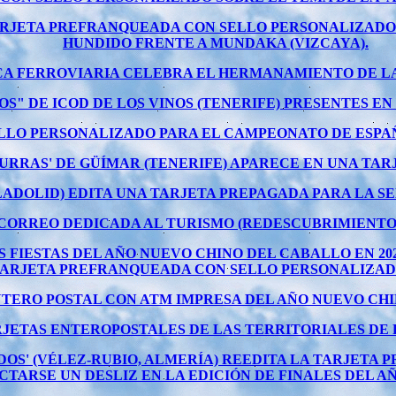
TARJETA PREFRANQUEADA CON SELLO PERSONALIZADO 
HUNDIDO FRENTE A MUNDAKA (VIZCAYA).
A FERROVIARIA CELEBRA EL HERMANAMIENTO DE LAS 
OS" DE ICOD DE LOS VINOS (TENERIFE) PRESENTES E
O PERSONALIZADO PARA EL CAMPEONATO DE ESPAÑA 
BURRAS' DE GÜÍMAR (TENERIFE) APARECE EN UNA TAR
ADOLID) EDITA UNA TARJETA PREPAGADA PARA LA SEM
CORREO DEDICADA AL TURISMO (REDESCUBRIMIENTO
 FIESTAS DEL AÑO NUEVO CHINO DEL CABALLO EN 202
TARJETA PREFRANQUEADA CON SELLO PERSONALIZAD
TERO POSTAL CON ATM IMPRESA DEL AÑO NUEVO CHIN
JETAS ENTEROPOSTALES DE LAS TERRITORIALES DE FE
IDOS' (VÉLEZ-RUBIO, ALMERÍA) REEDITA LA TARJETA 
CTARSE UN DESLIZ EN LA EDICIÓN DE FINALES DEL A