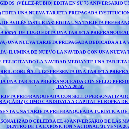
IGIDOS' (VÉLEZ-RUBIO) EDITA EN SU 75 ANIVERSARIO
EDITA UNA NUEVA TARJETA PREPAGADA INSTITUCIONA
A DE AVILÉS (ASTURIAS) EDITA UNA TARJETA PREFR
DA RMPL
DE LUGO EDITA UNA TARJETA PREFRANQUEAD
VA) UNA NUEVA TARJETA PREPAGADA DEDICADA A LA 
ÍA) ILUMINA DE NUEVO LA NAVIDAD CON UNA NUEVA 
GUE FELICITANDO LA NAVIDAD MEDIANTE UNA TARJET
CARRIL CORUÑA-LUGO PRESENTA UNA TARJETA PREFR
NCIA UNA TARJETA PREFRANQUEADA CON SELLO PER
'DANA-2024'.
TARJETA PREFRANQUEADA CON SELLO PERSONALIZADO
A (CÁDIZ) COMO CANDIDATA A CAPITAL EUROPEA DE
SENTA UNA TARJETA PREFRANQUEADA TURÍSTICA DE L
ONALIZADO CELEBRA EL 40 ANIVERSARIO DE LAS MAR
DENTRO DE LA EXPOSICIÓN NACIONAL 'JUVENIA 2025