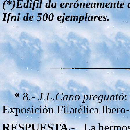
(*)Edifil da erróneamente 
Ifni de 500 ejemplares.
*
8.-
J.L.Cano preguntó
:
Exposición Filatélica Ibero
RESPUESTA.-
La hermosa