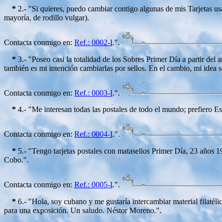
*
2.- "Si quieres, puedo cambiar contigo algunas de mis Tarjetas usa
mayoría, de rodillo vulgar).
Contacta conmigo en:
Ref.: 0002-I
.".
*
3.- "Poseo casi la totalidad de los Sobres Primer Día a partir del
también es mi intención cambiarlas por sellos. En el cambio, mi idea 
Contacta conmigo en:
Ref.: 0003-I
.".
*
4.- "Me interesan todas las postales de todo el mundo; prefiero
Contacta conmigo en:
Ref.: 0004-I
.".
*
5.- "Tengo tarjetas postales con matasellos Primer Día, 23 años 1
Cobo.".
Contacta conmigo en:
Ref.: 0005-I
.".
*
6.- "Hola, soy cubano y me gustaría intercambiar material filatél
para una exposición. Un saludo. Néstor Moreno.".